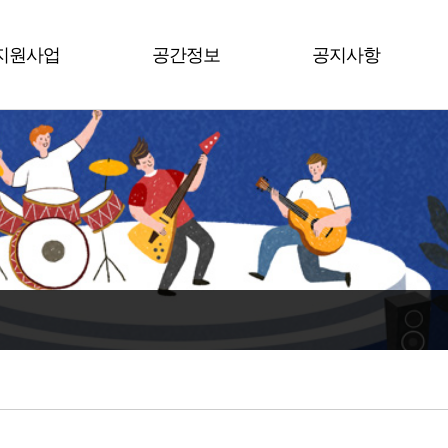
지원사업
공간정보
공지사항
평택시
남부권역
공지사항
수도권
북부권역
행사소식
전 국
서부권역