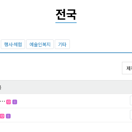
전국
행사·체험
예술인복지
기타
목
생…