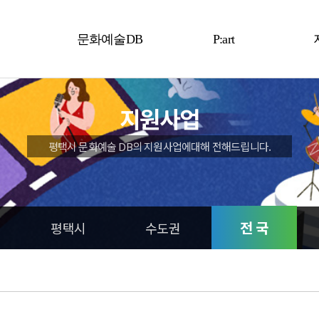
문화예술DB
P:art
예술인
P:art
지원사업
예술단체
평택시 문화예술 DB의 지원사업에대해 전해드립니다.
전 국
평택시
수도권