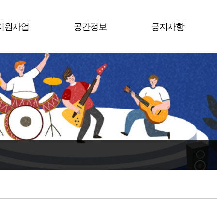
지원사업
공간정보
공지사항
평택시
남부권역
공지사항
수도권
북부권역
행사소식
전 국
서부권역