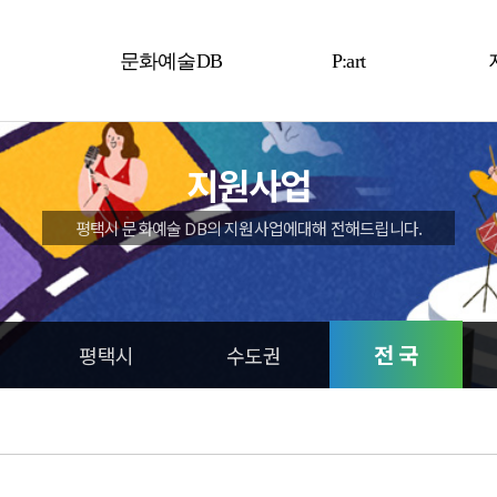
문화예술DB
P:art
예술인
P:art
지원사업
예술단체
평택시 문화예술 DB의 지원사업에대해 전해드립니다.
전 국
평택시
수도권