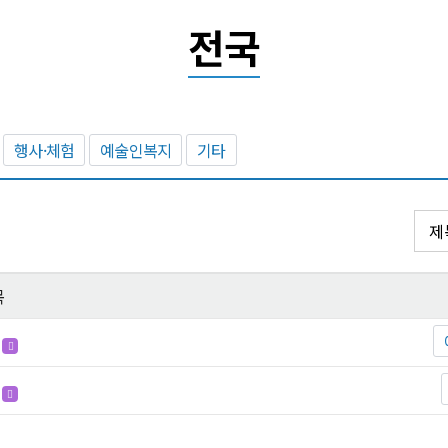
전국
행사·체험
예술인복지
기타
목