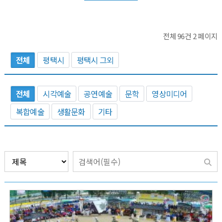
전체 96건
2 페이지
전체
평택시
평택시 그외
전체
시각예술
공연예술
문학
영상미디어
복합예술
생활문화
기타