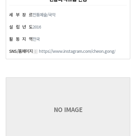
세
부
장
르
전통예술/국악
설
립
년
도
2016
활
동
지
역
전국
SNS/홈페이지
https://www.instagram.com/cheon.gong/
NO IMAGE