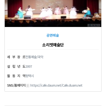
공연예술
소리벗예술단
세
부
장
르
전통예술/국악
설
립
년
도
2007
활
동
지
역
평택시
SNS/홈페이지
https://cafe.daum.net/Cafe.duam.net