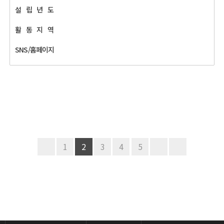
설
립
년
도
활
동
지
역
SNS/홈페이지
1
2
3
4
5