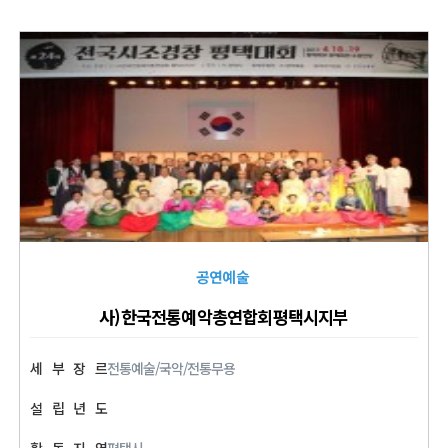
공연예술
사)한국전통예악총연합회평택시지부
세
부
장
르
전통예술/국악/전통무용
설
립
년
도