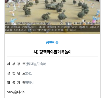
공연예술
사) 평택와야골거북놀이
세
부
장
르
전통예술/민속악
설
립
년
도
2011
활
동
지
역
평택시
SNS/홈페이지