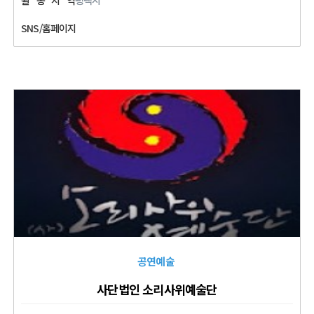
활
동
지
역
평택시
SNS/홈페이지
공연예술
사단법인 소리사위예술단