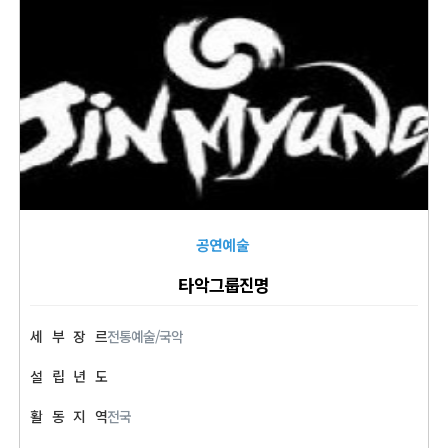
공연예술
타악그룹진명
세
부
장
르
전통예술/국악
설
립
년
도
활
동
지
역
전국