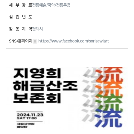
세
부
장
르
전통예술/국악/전통무용
설
립
년
도
활
동
지
역
평택시
SNS/홈페이지
https://www.facebook.com/sorisawiart