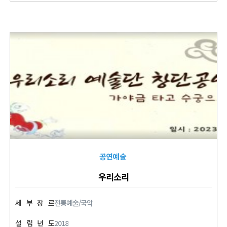
공연예술
우리소리
세
부
장
르
전통예술/국악
설
립
년
도
2018