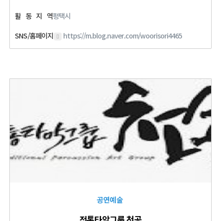
활
동
지
역
평택시
SNS/홈페이지
https://m.blog.naver.com/woorisori4465
공연예술
전통타악그룹 천공