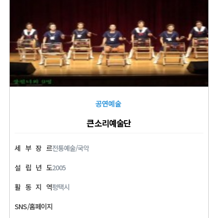
공연예술
큰소리예술단
세
부
장
르
전통예술/국악
설
립
년
도
2005
활
동
지
역
평택시
SNS/홈페이지