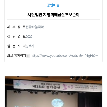
공연예술
사단법인 지영희해금산조보존회
세
부
장
르
전통예술/국악
설
립
년
도
2022
활
동
지
역
평택시
SNS/홈페이지
https://www.youtube.com/watch?v=P1gHICZrzp4