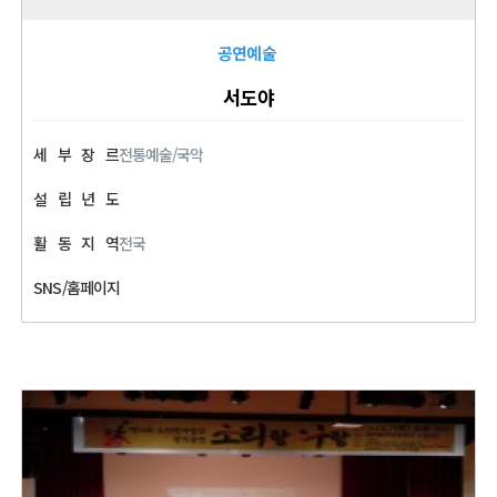
공연예술
서도야
세
부
장
르
전통예술/국악
설
립
년
도
활
동
지
역
전국
SNS/홈페이지