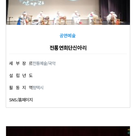
공연예술
전통연희단신아리
세
부
장
르
전통예술/국악
설
립
년
도
활
동
지
역
평택시
SNS/홈페이지